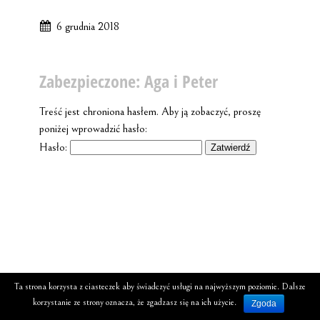
6 grudnia 2018
Zabezpieczone: Aga i Peter
Treść jest chroniona hasłem. Aby ją zobaczyć, proszę
poniżej wprowadzić hasło:
Hasło:
Ta strona korzysta z ciasteczek aby świadczyć usługi na najwyższym poziomie. Dalsze
korzystanie ze strony oznacza, że zgadzasz się na ich użycie.
Zgoda