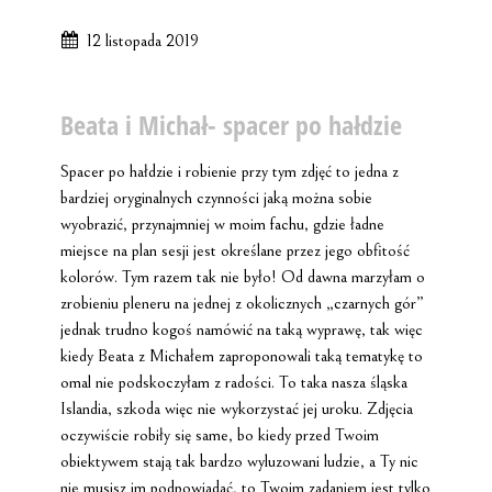
12 listopada 2019
Beata i Michał- spacer po hałdzie
Spacer po hałdzie i robienie przy tym zdjęć to jedna z
bardziej oryginalnych czynności jaką można sobie
wyobrazić, przynajmniej w moim fachu, gdzie ładne
miejsce na plan sesji jest określane przez jego obfitość
kolorów. Tym razem tak nie było! Od dawna marzyłam o
zrobieniu pleneru na jednej z okolicznych „czarnych gór”
jednak trudno kogoś namówić na taką wyprawę, tak więc
kiedy Beata z Michałem zaproponowali taką tematykę to
omal nie podskoczyłam z radości. To taka nasza śląska
Islandia, szkoda więc nie wykorzystać jej uroku. Zdjęcia
oczywiście robiły się same, bo kiedy przed Twoim
obiektywem stają tak bardzo wyluzowani ludzie, a Ty nic
nie musisz im podpowiadać, to Twoim zadaniem jest tylko