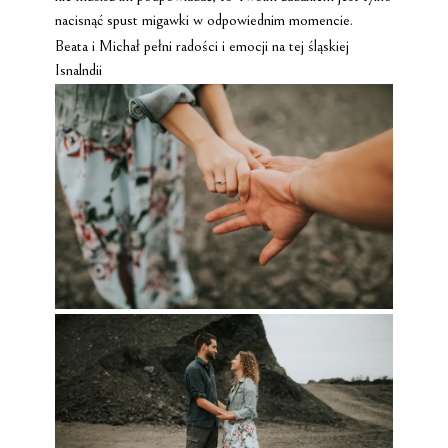
nacisnąć spust migawki w odpowiednim momencie.
Beata i Michał pełni radości i emocji na tej śląskiej
Isnalndii