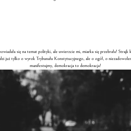
iadała się na temat polityki, ale uwierzcie mi, miarka się przebrała! Strajk k
hodzi już tylko o wyrok Trybunału Konstytucyjnego, ale o ogół, o niezadowole
manifestujmy, demokracja to demokracja!