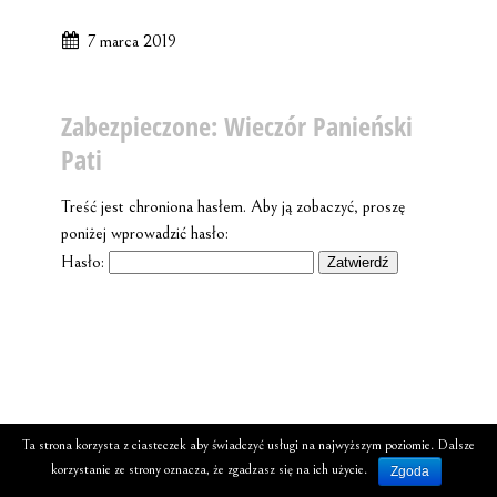
7 marca 2019
Zabezpieczone: Wieczór Panieński
Pati
Treść jest chroniona hasłem. Aby ją zobaczyć, proszę
poniżej wprowadzić hasło:
Hasło:
Ta strona korzysta z ciasteczek aby świadczyć usługi na najwyższym poziomie. Dalsze
korzystanie ze strony oznacza, że zgadzasz się na ich użycie.
Zgoda